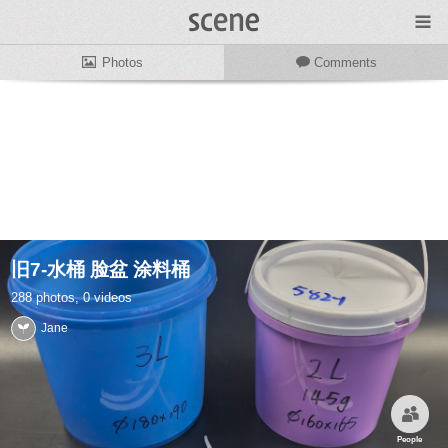
Photos
Comments
旧7-水桶 脸盆 涂料桶
288 photos, 0 videos
Jane
People